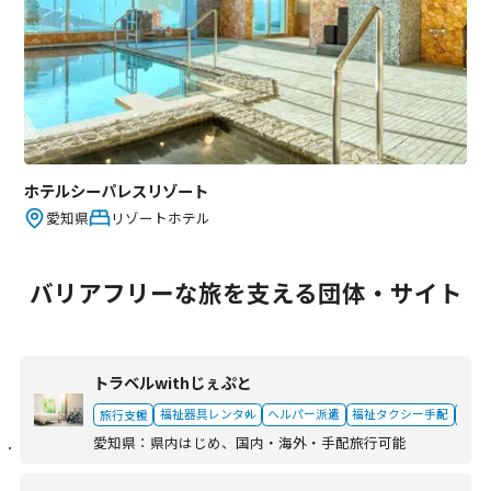
ホテルシーパレスリゾート
愛知県
リゾートホテル
バリアフリーな旅を支える団体・サイト
トラベルwithじぇぷと
旅行支援
福祉器具レンタル
ヘルパー派遣
福祉タクシー手配
バリ
愛知県
：
県内はじめ、国内・海外・手配旅行可能