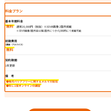
料金プラン
基本年間料金
無料
通常20,000円（税抜）※3DVR画像 2箇所掲載
※3DVR画像3箇所目以降1箇所につき+5,000円にて掲載可能
初期費用
（調査・アドバイス）
無料
契約期間
1年更新
備考
●毎月バリアフリーに関するメルマガ配信
●年に1度オンラインの講習