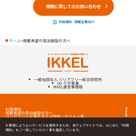
掲載に関してのお問い合わせ
利用規約 - 掲載企業向け
ホーム
掲載希望の宿泊施設の方へ
一般社団法人 バリアフリー総合研究所
UD-ラボ東海
IKKEL
運営事務局
利用規約
PAGETOP
掲載希望の宿泊施設の方へ
バリアフリーな旅を支える団体・サイト一覧
運営会社
プライバシーポリシー
お客様によりよいサービスを提供するため、当ウェブサイトでは、はじめに「利用
規約」をご一読していただく事を推奨しています。