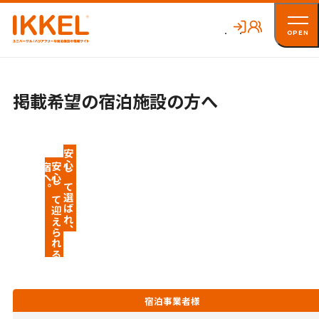
OPEN
掲載希望の宿泊施設の方へ
安心して選ばれ、
。
安
心
し
て
迎
え
ら
れ
る
宿
へ
宿泊事業者様