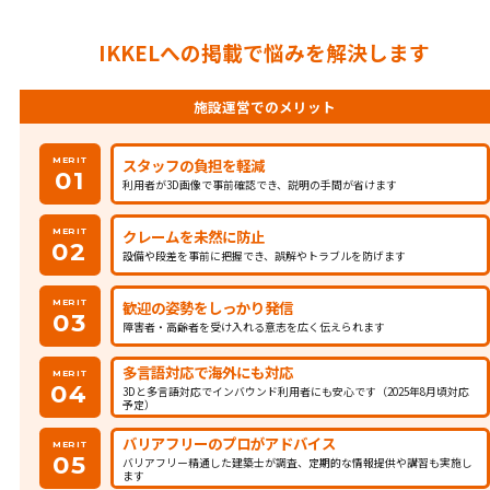
IKKELへの掲載で悩みを解決します
施設運営でのメリット
スタッフの負担を軽減
MERIT
01
利用者が3D画像で事前確認でき、説明の手間が省けます
クレームを未然に防止
MERIT
02
設備や段差を事前に把握でき、誤解やトラブルを防げます
歓迎の姿勢をしっかり発信
MERIT
03
障害者・高齢者を受け入れる意志を広く伝えられます
多言語対応で海外にも対応
MERIT
04
3Dと多言語対応でインバウンド利用者にも安心です（2025年8月頃対応
予定）
バリアフリーのプロがアドバイス
MERIT
05
バリアフリー精通した建築士が調査、定期的な情報提供や講習も実施し
ます