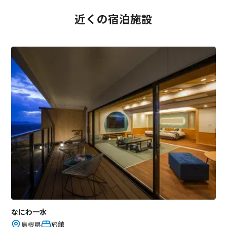
近くの
宿泊施設
なにわ一水
島根県
旅館