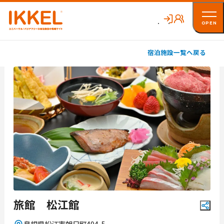
OPEN
宿泊施設
一覧へ戻る
旅館 松江館
島根県
松江市朝日町494-5