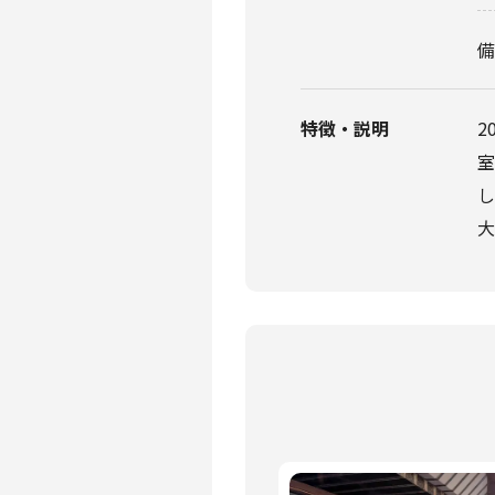
特徴・説明
2
室
し
大