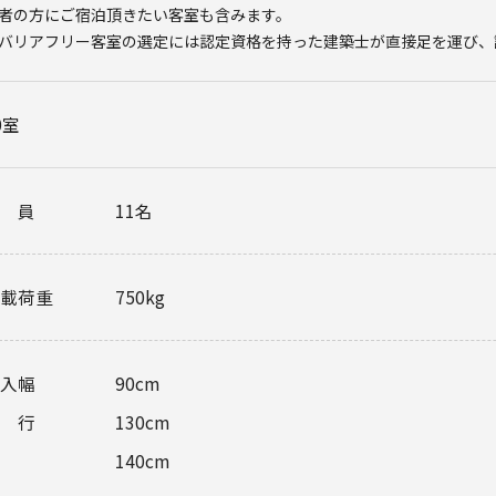
者の方にご宿泊頂きたい客室も含みます。
バリアフリー客室の選定には認定資格を持った建築士が直接足を運び、
0室
定員
11名
載荷重
750kg
入幅
90cm
奥行
130cm
140cm