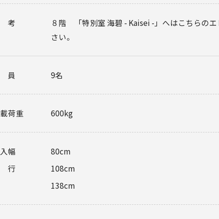
備考
８階 「特別室 海碧 - Kaisei -」へはこち
さい。
定員
9名
載荷重
600kg
入幅
80cm
奥行
108cm
138cm