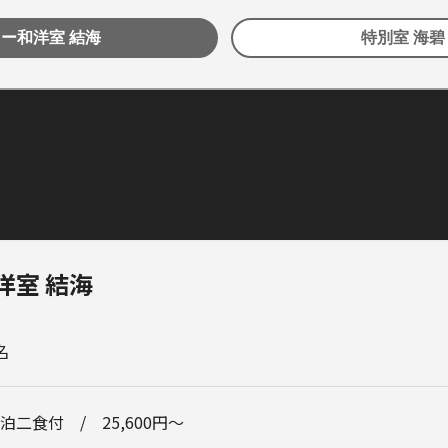
バリアフリー和洋室 結海
特別室 海碧 - 
洋室 結海
名
泊二食付
25,600円〜