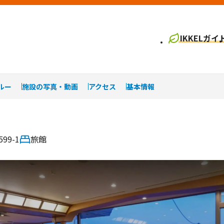
IKKELガイ
ルー
施設の写真・動画
アクセス
基本情報
9-1
旅館