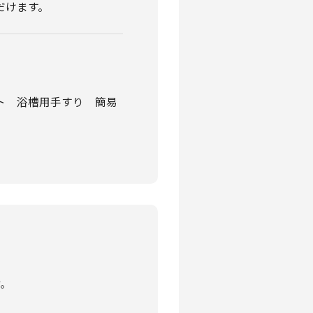
だけます。
ト 浴槽⽤⼿すり 簡易
す。