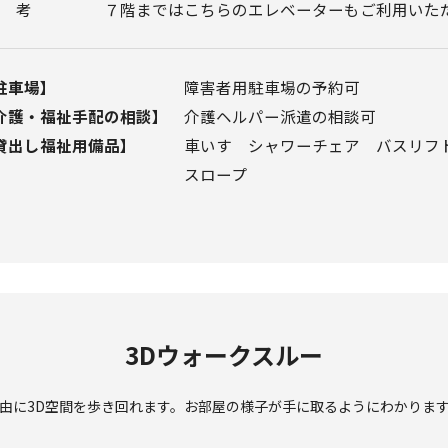
備考
７階まではこちらのエレベーターもご利用いた
駐⾞場
】
障害者用駐車場の予約可
介護・福祉手配の相談
】
介護ヘルパー派遣の相談可
貸出し福祉⽤備品
】
⾞いす シャワーチェア バスリフ
スロープ
3Dウォークスルー
由に3D空間を歩き回れます。お部屋の様子が手に取るようにわかりま