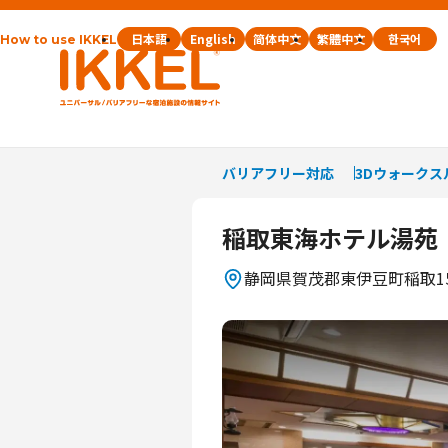
日本語
English
简体中文
繁體中文
한국어
How to use IKKEL
バリアフリー対応
3Dウォークス
稲取東海ホテル湯苑
静岡県
賀茂郡東伊豆町稲取159