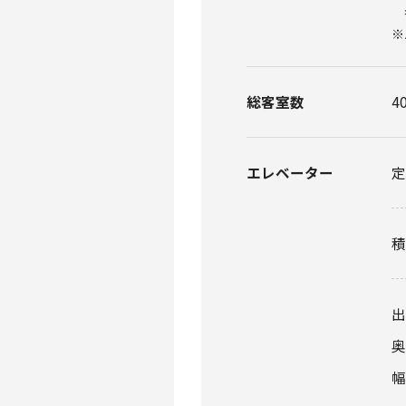
※
総客室数
4
エレベーター
積
出
幅