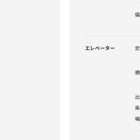
エレベーター
積
出
幅